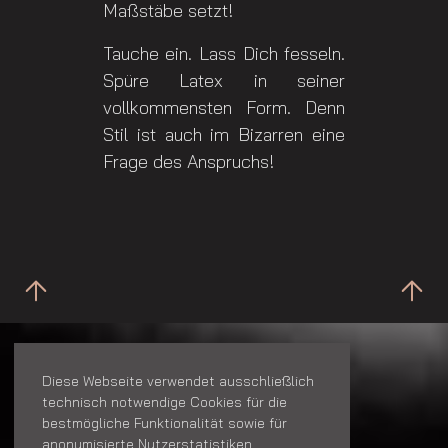
Maßstäbe setzt!
Tauche ein. Lass Dich fesseln.
Spüre Latex in seiner
vollkommensten Form. Denn
Stil ist auch im Bizarren eine
Frage des Anspruchs!
KONTAKT
Diese Webseite verwendet ausschließlich
House Of Bizarre Dreams
technisch notwendige Cookies für die
bestmögliche Funktionalität sowie für
Bayreuther Str.
anonymisierte Nutzerstatistiken