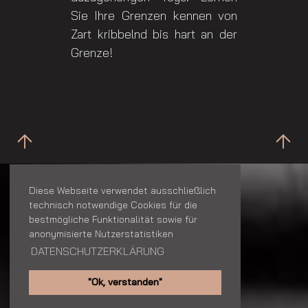
Sie Ihre Grenzen kennen von
Zart kribbelnd bis hart an der
Grenze!
KONTAKT
Diese Webseite verwendet ausschließlich
technisch notwendige Cookies für die
House Of Bizarre Dreams
bestmögliche Funktionalität sowie für
anonymisierte Nutzerstatistiken
Bayreuther Str.
DATENSCHUTZERKLÄRUNG
Düsseldorf
"Ok, verstanden"
Telefon: +49 211 2203569